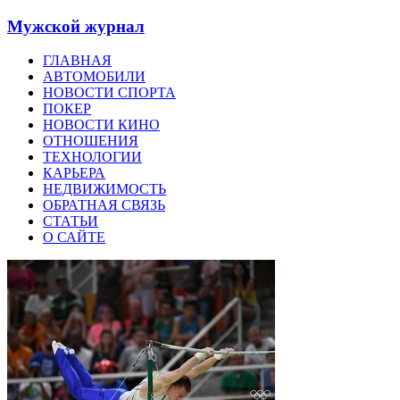
Мужской журнал
ГЛАВНАЯ
АВТОМОБИЛИ
НОВОСТИ СПОРТА
ПОКЕР
НОВОСТИ КИНО
ОТНОШЕНИЯ
ТЕХНОЛОГИИ
КАРЬЕРА
НЕДВИЖИМОСТЬ
ОБРАТНАЯ СВЯЗЬ
СТАТЬИ
О САЙТЕ