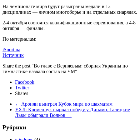
На чемпионате мира будут разыграны медали в 12
дисциплинах — личном многоборье и на отдельных снарядах.
2-4 октября состоятся квалификационные соревнования, а 4-8
октября — финалы.
По материалам:
iSport.ua
Источник
Share the post "Во главе с Верняевым: сборная Украины по
гимнастике назвала состав на ЧМ"
Facebook
Twitter
Shares
←
Аронян выиграл Кубок мира по шахматам
УХЛ: Кременчук вырвал победу у Динамо, Галицкие
Львы обыграли Волков
→
Рубрики
windows
(4)