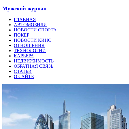
Мужской журнал
ГЛАВНАЯ
АВТОМОБИЛИ
НОВОСТИ СПОРТА
ПОКЕР
НОВОСТИ КИНО
ОТНОШЕНИЯ
ТЕХНОЛОГИИ
КАРЬЕРА
НЕДВИЖИМОСТЬ
ОБРАТНАЯ СВЯЗЬ
СТАТЬИ
О САЙТЕ