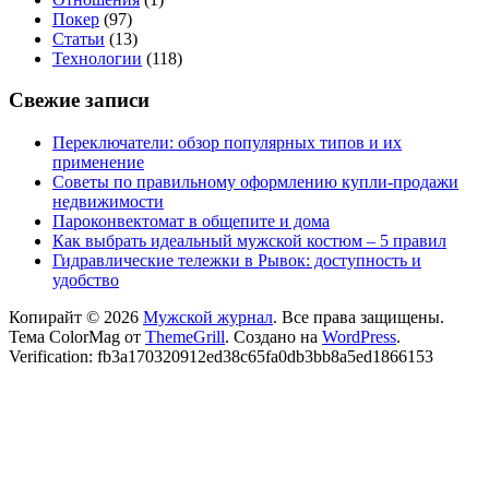
Покер
(97)
Статьи
(13)
Технологии
(118)
Свежие записи
Переключатели: обзор популярных типов и их
применение
Советы по правильному оформлению купли-продажи
недвижимости
Пароконвектомат в общепите и дома
Как выбрать идеальный мужской костюм – 5 правил
Гидравлические тележки в Рывок: доступность и
удобство
Копирайт © 2026
Мужской журнал
. Все права защищены.
Тема ColorMag от
ThemeGrill
. Создано на
WordPress
.
Verification: fb3a170320912ed38c65fa0db3bb8a5ed1866153