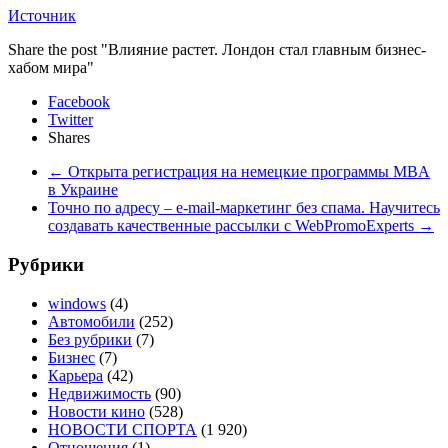
Источник
Share the post "Влияние растет. Лондон стал главным бизнес-
хабом мира"
Facebook
Twitter
Shares
←
Открыта регистрация на немецкие программы MBA
в Украине
Точно по адресу – e-mail-маркетинг без спама. Научитесь
создавать качественные рассылки с WebPromoExperts
→
Рубрики
windows
(4)
Автомобили
(252)
Без рубрики
(7)
Бизнес
(7)
Карьера
(42)
Недвижимость
(90)
Новости кино
(528)
НОВОСТИ СПОРТА
(1 920)
Отношения
(1)