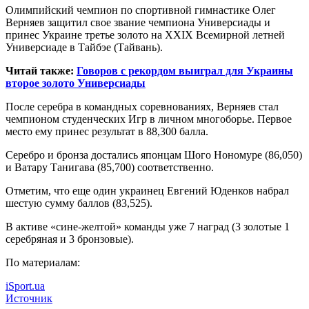
Олимпийский чемпион по спортивной гимнастике Олег
Верняев защитил свое звание чемпиона Универсиады и
принес Украине третье золото на XXIX
Всемирной летней
Универсиаде в Тайбэе (Тайвань).
Читай также:
Говоров с рекордом выиграл для Украины
второе золото Универсиады
После серебра в командных соревнованиях, Верняев стал
чемпионом студенческих Игр в личном многоборье. Первое
место ему принес результат в 88,300 балла.
Серебро и бронза достались японцам Шого Нономуре (86,050)
и Ватару Танигава (85,700) соответственно.
Отметим, что еще один украинец Евгений Юденков набрал
шестую сумму баллов (83,525).
В активе «сине-желтой» команды уже 7 наград (3 золотые 1
серебряная и 3 бронзовые).
По материалам:
iSport.ua
Источник