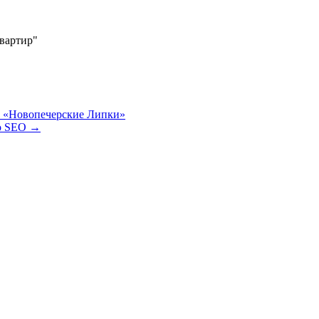
квартир"
К «Новопечерские Липки»
 о SEO
→