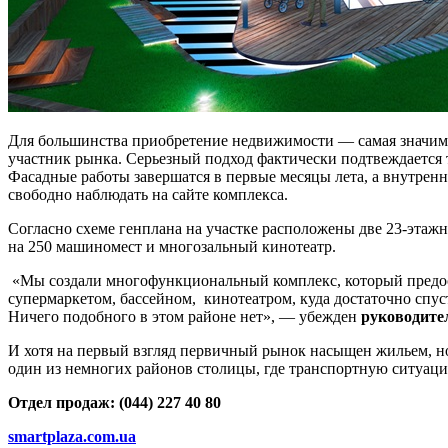
Для большинства приобретение недвижимости — самая значимая
участник рынка. Серьезный подход фактически подтвеждается т
Фасадные работы завершатся в первые месяцы лета, а внутрення
свободно наблюдать на сайте комплекса.
Согласно схеме генплана на участке расположены две 23-этаж
на 250 машиномест и многозальный кинотеатр.
«Мы создали многофункциональный комплекс, который предост
супермаркетом, бассейном, кинотеатром, куда достаточно спу
Ничего подобного в этом районе нет», — убежден
руководите
И хотя на первый взгляд первичный рынок насыщен жильем, но
один из немногих районов столицы, где транспортную ситуац
Отдел продаж: (044) 227 40 80
smartplaza.com.ua