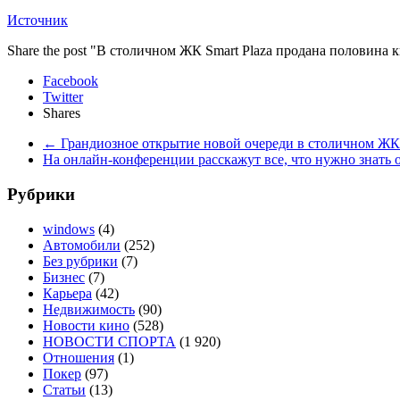
Источник
Share the post "В столичном ЖК Smart Plaza продана половина 
Facebook
Twitter
Shares
←
Грандиозное открытие новой очереди в столичном Ж
На онлайн-конференции расскажут все, что нужно знать
Рубрики
windows
(4)
Автомобили
(252)
Без рубрики
(7)
Бизнес
(7)
Карьера
(42)
Недвижимость
(90)
Новости кино
(528)
НОВОСТИ СПОРТА
(1 920)
Отношения
(1)
Покер
(97)
Статьи
(13)