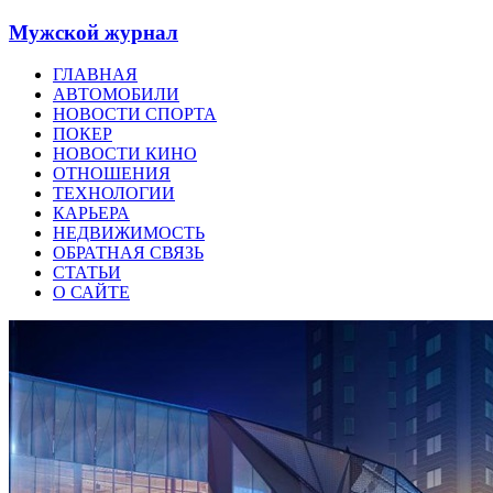
Мужской журнал
ГЛАВНАЯ
АВТОМОБИЛИ
НОВОСТИ СПОРТА
ПОКЕР
НОВОСТИ КИНО
ОТНОШЕНИЯ
ТЕХНОЛОГИИ
КАРЬЕРА
НЕДВИЖИМОСТЬ
ОБРАТНАЯ СВЯЗЬ
СТАТЬИ
О САЙТЕ