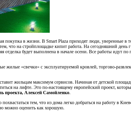
 покупка в жизни. В Smart Plaza приходят люди, уверенные в то
ем, что на стройплощадке кипит работа. На сегодняшний день г
я отделка будет выполнена в начале осени. Все работы идут по п
ные жилые «свечки» с эксплуатируемой кровлей, торгово-развле
авит жильцам максимум сервисов. Начиная от детской площадк
ститься на лифте. Это по-настоящему европейский проект, кото
ль проекта, Алексей Самойленко
.
 похвастаться тем, что из дома легко добраться на работу в К
ию можно оценить как хорошую.