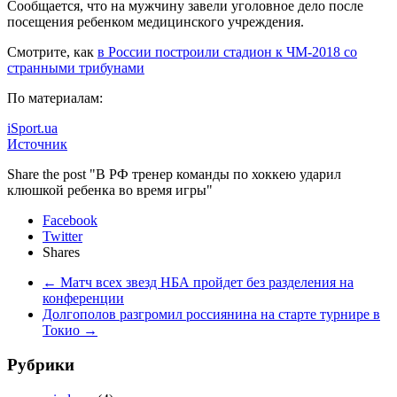
Сообщается, что на мужчину завели уголовное дело после
посещения ребенком медицинского учреждения.
Смотрите, как
в России построили стадион к ЧМ-2018 со
странными трибунами
По материалам:
iSport.ua
Источник
Share the post "В РФ тренер команды по хоккею ударил
клюшкой ребенка во время игры"
Facebook
Twitter
Shares
←
Матч всех звезд НБА пройдет без разделения на
конференции
Долгополов разгромил россиянина на старте турнире в
Токио
→
Рубрики