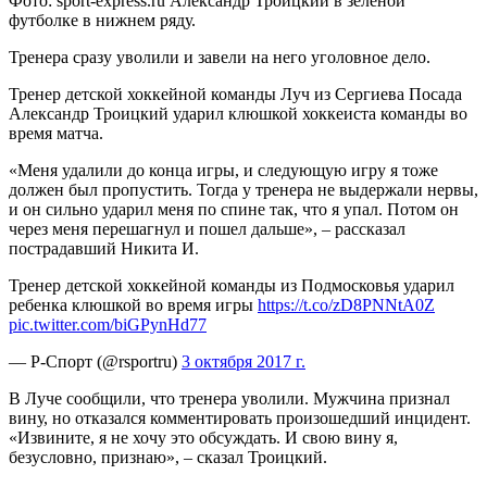
Фото: sport-express.ru Александр Троицкий в зеленой
футболке в нижнем ряду.
Тренера сразу уволили и завели на него уголовное дело.
Тренер детской хоккейной команды Луч из Сергиева Посада
Александр Троицкий ударил клюшкой хоккеиста
команды во
время матча.
«Меня удалили до конца игры, и следующую игру я тоже
должен был пропустить. Тогда у тренера не выдержали нервы,
и он сильно ударил меня по спине так, что я упал. Потом он
через меня перешагнул и пошел дальше», – рассказал
пострадавший Никита И.
Тренер детской хоккейной команды из Подмосковья ударил
ребенка клюшкой во время игры
https://t.co/zD8PNNtA0Z
pic.twitter.com/biGPynHd77
— Р-Спорт (@rsportru)
3 октября 2017 г.
В Луче сообщили, что тренера уволили. Мужчина признал
вину, но отказался комментировать произошедший инцидент.
«Извините, я не хочу это обсуждать. И свою вину я,
безусловно, признаю», – сказал Троицкий.