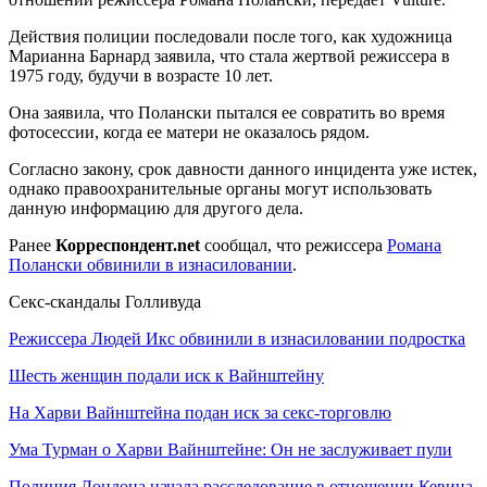
Действия полиции последовали после того, как художница
Марианна Барнард заявила, что стала жертвой режиссера в
1975 году, будучи в возрасте 10 лет.
Она заявила, что Полански пытался ее совратить во время
фотосессии, когда ее матери не оказалось рядом.
Согласно закону, срок давности данного инцидента уже истек,
однако правоохранительные органы могут использовать
данную информацию для другого дела.
Ранее
Корреспондент.net
сообщал, что режиссера
Романа
Полански обвинили в изнасиловании
.
Секс-скандалы Голливуда
Режиссера Людей Икс обвинили в изнасиловании подростка
Шесть женщин подали иск к Вайнштейну
На Харви Вайнштейна подан иск за секс-торговлю
Ума Турман о Харви Вайнштейне: Он не заслуживает пули
Полиция Лондона начала расследование в отношении Кевина