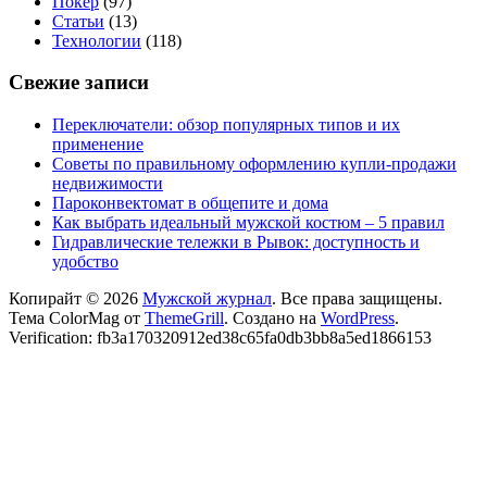
Покер
(97)
Статьи
(13)
Технологии
(118)
Свежие записи
Переключатели: обзор популярных типов и их
применение
Советы по правильному оформлению купли-продажи
недвижимости
Пароконвектомат в общепите и дома
Как выбрать идеальный мужской костюм – 5 правил
Гидравлические тележки в Рывок: доступность и
удобство
Копирайт © 2026
Мужской журнал
. Все права защищены.
Тема ColorMag от
ThemeGrill
. Создано на
WordPress
.
Verification: fb3a170320912ed38c65fa0db3bb8a5ed1866153