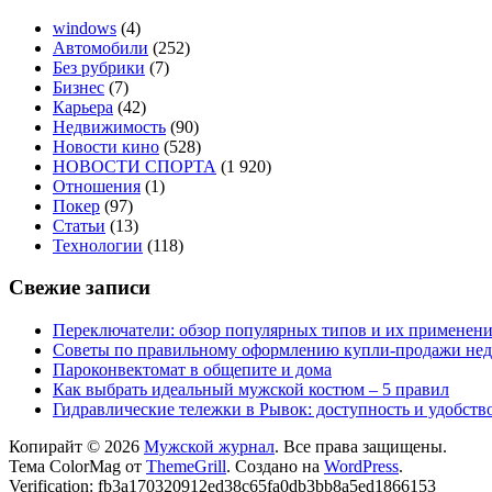
windows
(4)
Автомобили
(252)
Без рубрики
(7)
Бизнес
(7)
Карьера
(42)
Недвижимость
(90)
Новости кино
(528)
НОВОСТИ СПОРТА
(1 920)
Отношения
(1)
Покер
(97)
Статьи
(13)
Технологии
(118)
Свежие записи
Переключатели: обзор популярных типов и их применен
Советы по правильному оформлению купли-продажи не
Пароконвектомат в общепите и дома
Как выбрать идеальный мужской костюм – 5 правил
Гидравлические тележки в Рывок: доступность и удобств
Копирайт © 2026
Мужской журнал
. Все права защищены.
Тема ColorMag от
ThemeGrill
. Создано на
WordPress
.
Verification: fb3a170320912ed38c65fa0db3bb8a5ed1866153