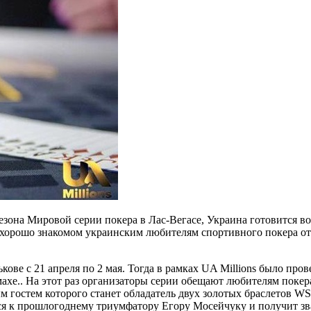
сезона Мировой серии покера в Лас-Вегасе, Украина готовится 
, в хорошо знакомом украинским любителям
спортивного покера о
ькове с 21 апреля по 2 мая. Тогда в рамках UA Millions было п
хе.. На этот раз организаторы серии обещают любителям покер
м гостем которого станет обладатель двух золотых браслетов 
я к прошлогоднему триумфатору Егору Мосейчуку и получит зва