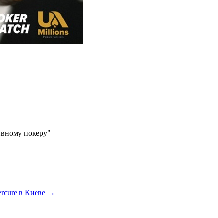
ивному покеру"
ercure в Киеве
→