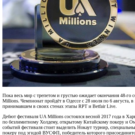
Пока весь мир с трепетом и грустью ожидает окончания 48-го 
Millions. Чемпионат пройдёт в Одессе с 28 июля по 6 августа
принимавшем в своих стенах этапы RPT и Betfair Live.
Дебют фестиваля UA Millions состоялся весной 2017 года в Хар
по безлимитному Холдему, открытому Китайскому покеру и Ома
событий фестиваля стоит выделить Нокаут турнир, специальны
покеру под эгидой ВУСФП, победитель которого присоединитс