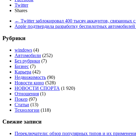
Twitter
Shares
←
Twitter заблокировал 400 тысяч аккаунтов, связанных 
Apple подтвердила разработку беспилотных автомобиле
Рубрики
windows
(4)
Автомобили
(252)
Без рубрики
(7)
Бизнес
(7)
Карьера
(42)
Недвижимость
(90)
Новости кино
(528)
НОВОСТИ СПОРТА
(1 920)
Отношения
(1)
Покер
(97)
Статьи
(13)
Технологии
(118)
Свежие записи
Переключатели: обзор популярных типов и их применен