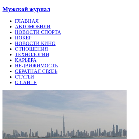
Мужской журнал
ГЛАВНАЯ
АВТОМОБИЛИ
НОВОСТИ СПОРТА
ПОКЕР
НОВОСТИ КИНО
ОТНОШЕНИЯ
ТЕХНОЛОГИИ
КАРЬЕРА
НЕДВИЖИМОСТЬ
ОБРАТНАЯ СВЯЗЬ
СТАТЬИ
О САЙТЕ