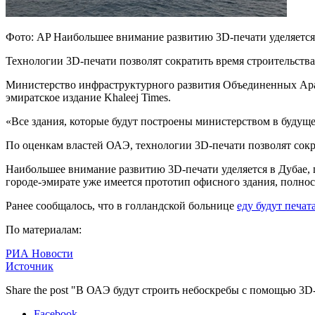
Фото: AP Наибольшее внимание развитию 3D-печати уделяется
Технологии 3D-печати позволят сократить время строительства
Министерство инфраструктурного развития Объединенных Ар
эмиратское издание Khaleej Times.
«Все здания, которые будут построены министерством в будущ
По оценкам властей ОАЭ, технологии 3D-печати позволят сокра
Наибольшее внимание развитию 3D-печати уделяется в Дубае, г
городе-эмирате уже имеется прототип офисного здания, полно
Ранее сообщалось, что в голландской больнице
еду будут печат
По материалам:
РИА Новости
Источник
Share the post "В ОАЭ будут строить небоскребы с помощью 3D
Facebook