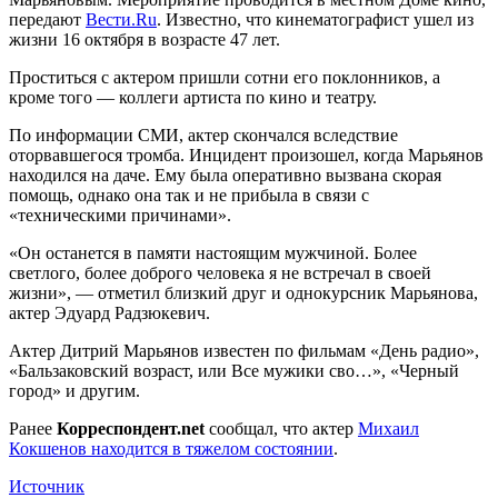
передают
Вести.Ru
. Известно, что кинематографист ушел из
жизни 16 октября в возрасте 47 лет.
Проститься с актером пришли сотни его поклонников, а
кроме того — коллеги артиста по кино и театру.
По информации СМИ, актер скончался вследствие
оторвавшегося тромба. Инцидент произошел, когда Марьянов
находился на даче. Ему была оперативно вызвана скорая
помощь, однако она так и не прибыла в связи с
«техническими причинами».
«Он останется в памяти настоящим мужчиной. Более
светлого, более доброго человека я не встречал в своей
жизни», — отметил близкий друг и однокурсник Марьянова,
актер Эдуард Радзюкевич.
Актер Дитрий Марьянов известен по фильмам «День радио»,
«Бальзаковский возраст, или Все мужики сво…», «Черный
город» и другим.
Ранее
Корреспондент.net
сообщал, что актер
Михаил
Кокшенов находится в тяжелом состоянии
.
Источник