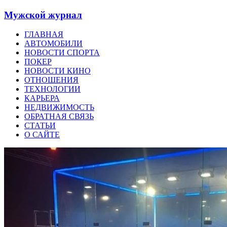
Мужской журнал
ГЛАВНАЯ
АВТОМОБИЛИ
НОВОСТИ СПОРТА
ПОКЕР
НОВОСТИ КИНО
ОТНОШЕНИЯ
ТЕХНОЛОГИИ
КАРЬЕРА
НЕДВИЖИМОСТЬ
ОБРАТНАЯ СВЯЗЬ
СТАТЬИ
О САЙТЕ