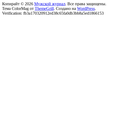
Копирайт © 2026
Мужской журнал
. Все права защищены.
Тема ColorMag от
ThemeGrill
. Создано на
WordPress
.
Verification: fb3a170320912ed38c65fa0db3bb8a5ed1866153