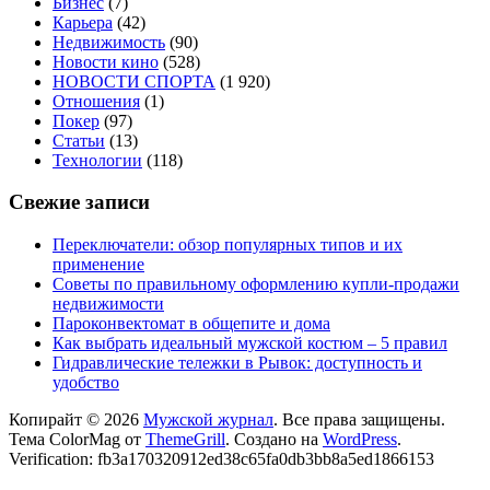
Бизнес
(7)
Карьера
(42)
Недвижимость
(90)
Новости кино
(528)
НОВОСТИ СПОРТА
(1 920)
Отношения
(1)
Покер
(97)
Статьи
(13)
Технологии
(118)
Свежие записи
Переключатели: обзор популярных типов и их
применение
Советы по правильному оформлению купли-продажи
недвижимости
Пароконвектомат в общепите и дома
Как выбрать идеальный мужской костюм – 5 правил
Гидравлические тележки в Рывок: доступность и
удобство
Копирайт © 2026
Мужской журнал
. Все права защищены.
Тема ColorMag от
ThemeGrill
. Создано на
WordPress
.
Verification: fb3a170320912ed38c65fa0db3bb8a5ed1866153