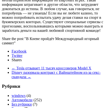
неблагоприятной информации об азартных играх. Такая
информация затрагивает и другие области, что затрудняет
докопаться до истины. В любом случае, как говориться, не
попробуешь — не узнаешь! Если вы не любите казино, то
можно попробовать испытать удачу делая ставки на спорт в
букмекерских конторах. Существуют специальные сервизы с
прогнозами, воспользовавшись которыми можно выиграть и
заработать деньги на вашей любимой спортивной команде!
Share the post "В Киеве пройдёт Международный игорный
саммит"
Facebook
Twitter
Shares
←
Tesla отзывает 11 тысяч кроссоверов Model X
Disney разорвала контракт с Вайнштейном из-за секс-
скандала
→
Рубрики
windows
(4)
Автомобили
(252)
Без рубрики
(7)