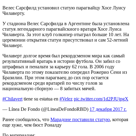
Велес Сарсфилд установил статую парагвайцу Хосе Луису
Чилаверту.
У стадиона Велес Сарсфилда в Аргентине была установлена
статуя легендарного парагвайскиого
вратаря Хосе Луиса
Чилаверта. За этот клуб голкипер отыграл больше 10 лет. На
церемонии открытия статуи присутствовал и сам 52-летний
Чилаверт.
Чилаверт долгое время был рекордсменом мира как самый
результативный вратарь в истории футбола. Он забил со
штрафных и пенальти за карьеру 62 гола. В 2006 году
Чилаверта по этому показателю опередил Рожерио Сени из
Бразилии. При этом парагваец до сих пор остается
рекордсменом среди вратарей по числу голов за
национальную сборную — 8 забитых мячей.
#Chilavert
tiene su estatua en
#Velez
pic.twitter.com/1d2PJUjpgX
— Línea De Fondo (@LineaDeFondoRBD)
17 декабря 2017 г.
Ранее сообщалось, что
Марадоне поставили статую
, которая
еще хуже, чем бюст Роналду
По материалам: