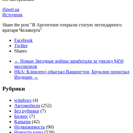
iSport.ua
Источник
Share the post "В Аргентине открыли статую легендарного
вратаря Чилаверта"
Facebook
Twitter
Shares
←
Новые Звездные войны заработали за уикэнд $450
миллионов
НБА: Кливленд обыграл Вашингтон, Бруклин проиграл
Индиане
→
Рубрики
windows
(4)
Автомобили
(252)
Без рубрики
(7)
Бизнес
(7)
Карьера
(42)
Недвижимость
(90)
Новости кино
(528)