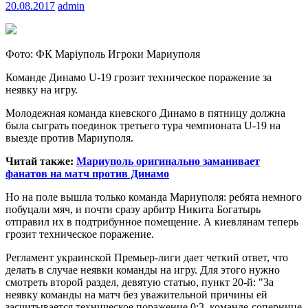
20.08.2017
admin
Фото: ФК Маріуполь Игроки Мариуполя
Команде Динамо U-19 грозит техническое поражение за
неявку на игру.
Молодежная команда киевского Динамо в пятницу должна
была сыграть поединок третьего тура чемпионата U-19 на
выезде против
Мариуполя.
Читай также:
Мариуполь оригинально заманивает
фанатов на матч против Динамо
Но на поле вышла только команда Мариуполя: ребята немного
побуцали мяч, и почти сразу арбитр Никита Богатырь
отправил их в подтрибунное помещение. А киевлянам теперь
грозит техническое поражение.
Регламент украинской Премьер-лиги дает четкий ответ, что
делать в случае неявки команды на игру. Для этого нужно
смотреть второй раздел, девятую статью, пункт 20-й: "За
неявку команды на матч без уважительной причины ей
засчитывается техническое поражение 0:3, команде-сопернице