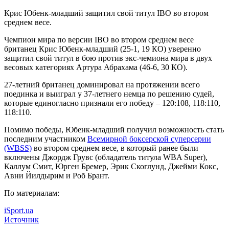
Крис Юбенк-младший защитил свой титул IBO во втором
среднем весе.
Чемпион мира по версии IBO во втором среднем весе
британец Крис Юбенк-младший (25-1, 19 КО) уверенно
защитил свой титул в бою против экс-чемиона мира в двух
весовых категориях Артура Абрахама (46-6, 30 КО).
27-летний британец доминировал на протяжении всего
поединка и выиграл у 37-летнего немца по решению судей,
которые единогласно признали его победу – 120:108, 118:110,
118:110.
Помимо победы, Юбенк-младший получил возможность стать
последним участником
Всемирной боксерской суперсерии
(WBSS)
во втором среднем весе, в который ранее были
включены Джордж Грувс (обладатель титула WBA Super),
Каллум Смит, Юрген Бремер, Эрик Скоглунд, Джейми Кокс,
Авни Йилдырим и Роб Брант.
По материалам:
iSport.ua
Источник