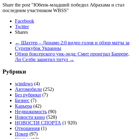
Share the post "Юбенк-младший победил Абрахама и стал
последним участником WBSS"
Facebook
Twitter
Shares
←
Шахтер – Динамо 2:0 видео голов и обзор матча за
Суперкубок Украины
Обзор боксерского уик-энда: Смит проиграл Баррере,
Ли Селби защитил титул
→
Рубрики
windows
(4)
Автомобили
(252)
Без рубрики
(7)
Бизнес
(7)
Карьера
(42)
Недвижимость
(90)
Новости кино
(528)
НОВОСТИ СПОРТА
(1 920)
Отношения
(1)
Покер
(97)