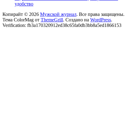
удобство
Копирайт © 2026
Мужской журнал
. Все права защищены.
Тема ColorMag от
ThemeGrill
. Создано на
WordPress
.
Verification: fb3a170320912ed38c65fa0db3bb8a5ed1866153