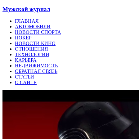
Мужской журнал
ГЛАВНАЯ
АВТОМОБИЛИ
НОВОСТИ СПОРТА
ПОКЕР
НОВОСТИ КИНО
ОТНОШЕНИЯ
ТЕХНОЛОГИИ
КАРЬЕРА
НЕДВИЖИМОСТЬ
ОБРАТНАЯ СВЯЗЬ
СТАТЬИ
О САЙТЕ