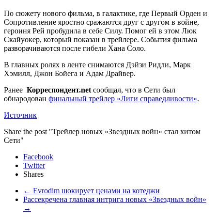
По сюжету нового фильма, в галактике, где Первый Орден и
Сопротивление яростно сражаются друг с другом в войне,
героиня Рей пробудила в себе Силу. Помог ей в этом Люк
Скайуокер, который показан в трейлере. События фильма
разворачиваются после гибели Хана Соло.
В главных ролях в ленте снимаются Дэйзи Ридли, Марк
Хэмилл, Джон Бойега и Адам Драйвер.
Ранее
Корреспондент.net
сообщал, что в Сети был
обнародован
финальный трейлер «Лиги справедливости»
.
Источник
Share the post "Трейлер новых «Звездных войн» стал хитом
Сети"
Facebook
Twitter
Shares
←
Evrodim шокирует ценами на котеджи
Рассекречена главная интрига новых «Звездных войн»
→