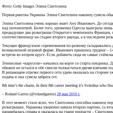
Фото: Getty Images Элина Свитолина
Первая ракетка Украины Элина Свитолина наконец сумела обы
Элина Свитолина очень хорошо знает Ану Иванович. До сего
над оппоненткой. Более того, уроженка Одессы выиграла лишь 
предыдущие два розыгрыша Открытого чемпионата Франции, гд
соотечественницу на стадии второго раунда, а в последнем р
Текущие французские соревнования по-разному складывались д
великолепной игровой форме. Иванович пришлось труднее – 14
встречи во втором круге. Если добавить сюда не самые стабиль
Теннисные «карусели» начались на корте со старта поединка.
обижен не остался и обе смогли похвастаться двумя взятыми 
В решающем отрезке первого сета удача оказалась на стороне у
подача и она сумела забрать сет.
8th time’s the charm. In their 8th career meeting it’s Svitolina who f
– Roland Garros (@rolandgarros)
28 мая 2016 г.
В этот момент стало ясно, что Свитолина способна наконец п
розыгрышах. Украинка уверенно начала вторую партию, со вто
наошибалась справа и оказалась на грани пропасти – Свитолина