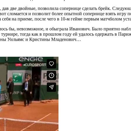
дав две двойные, позволила сопернице сделать брейк. Следующи
-вот сломается и позволит более опытной сопернице взять игру 
 себя на приеме, после чего в 10-м гейме первым матчболом уст
лось бы, невозможное, и обыграла Иванович. Было приятно набл
 турнире, тогда как в прошлом году ей удалось одержать в Пари
ерены Уильямс и Кристины Младенович…