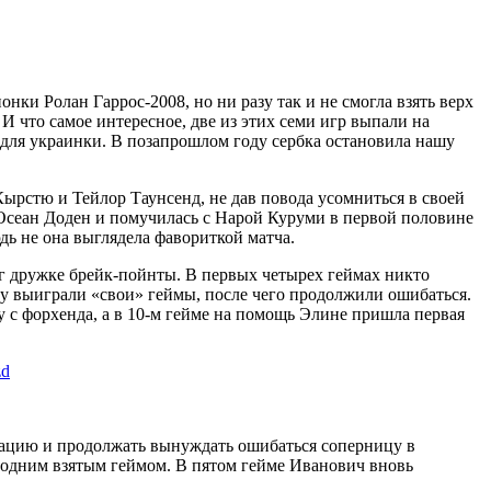
онки Ролан Гаррос-2008, но ни разу так и не смогла взять верх
И что самое интересное, две из этих семи игр выпали на
ля украинки. В позапрошлом году сербка остановила нашу
рстю и Тейлор Таунсенд, не дав повода усомниться в своей
 Осеан Доден и помучилась с Нарой Куруми в первой половине
дь не она выглядела фавориткой матча.
уг дружке брейк-пойнты. В первых четырех геймах никто
зу выиграли «свои» геймы, после чего продолжили ошибаться.
ку с форхенда, а в 10-м гейме на помощь Элине пришла первая
zd
трацию и продолжать вынуждать ошибаться соперницу в
е одним взятым геймом. В пятом гейме Иванович вновь