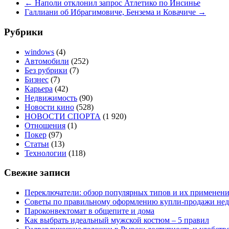
←
Наполи отклонил запрос Атлетико по Инсинье
Галлиани об Ибрагимовиче, Бензема и Ковачиче
→
Рубрики
windows
(4)
Автомобили
(252)
Без рубрики
(7)
Бизнес
(7)
Карьера
(42)
Недвижимость
(90)
Новости кино
(528)
НОВОСТИ СПОРТА
(1 920)
Отношения
(1)
Покер
(97)
Статьи
(13)
Технологии
(118)
Свежие записи
Переключатели: обзор популярных типов и их применен
Советы по правильному оформлению купли-продажи не
Пароконвектомат в общепите и дома
Как выбрать идеальный мужской костюм – 5 правил