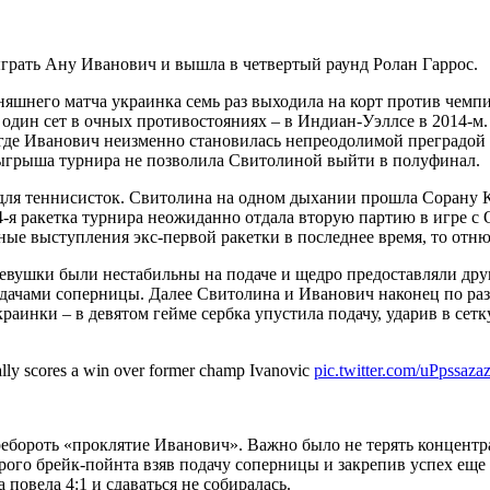
грать Ану Иванович и вышла в четвертый раунд Ролан Гаррос.
дняшнего матча украинка
семь раз выходила на корт против чемпи
один сет в очных противостояниях – в Индиан-Уэллсе в 2014-м. 
е Иванович неизменно становилась непреодолимой преградой д
озыгрыша турнира не позволила Свитолиной выйти в полуфинал.
ля теннисисток. Свитолина на одном дыхании прошла Сорану Кы
-я ракетка турнира неожиданно отдала вторую партию в игре с
ные выступления экс-первой ракетки в последнее время, то отню
 Девушки были нестабильны на подаче и щедро предоставляли др
подачами соперницы. Далее Свитолина и Иванович наконец по ра
краинки – в девятом гейме сербка упустила подачу, ударив в сет
inally scores a win over former champ Ivanovic
pic.twitter.com/uPpssaza
еребороть «проклятие Иванович». Важно было не терять концен
рого брейк-пойнта взяв подачу соперницы и закрепив успех ещ
 повела 4:1 и сдаваться не собиралась.