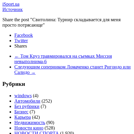
iSport.ua
Источник
Share the post "Свитолина: Турнир складывается для меня
просто потрясающе"
Facebook
Twitter
Shares
←
Том Круз травмировался на съемках Миссия
невыполнима-6
Следующим соперником Ломаченко станет Ригондо или
Салидо
→
Рубрики
windows
(4)
Автомобили
(252)
Без рубрики
(7)
Бизнес
(7)
Карьера
(42)
Недвижимость
(90)
Новости кино
(528)
НОВОСТИ СПОРТА
(1 920)