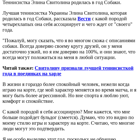
Теннисистка Элина Свитолина родилась в год Собаки.
Лучшая теннисистка Украины Элина Свитолина, которая
родилась в год Собаки, рассказала
Вести
с какой породой
четырехлапых она себя ассоциирует и чего ждет от "своего"
года.
"Пожалуй, могу сказать, что я во многом схожа с описаниями
собаки. Всегда доверяю своему кругу друзей, он у меня
достаточно узкий, но я им доверяю на 100%, и они знают, что
всегда могут положиться на меня в любой ситуации.
Читай также:
Свитолину признали лучшей теннисисткой
года в поединках на харде
В жизни я гораздо более спокойный человек, нежели когда
играю на корте, где мой характер меняется во время матча, и я
могу быть более агрессивной. Но вне спорта я люблю уют,
комфорт и спокойствие.
С какой породой я себя ассоциирую? Мне кажется, что мне
больше подойдет бульдог (смеется). Думаю, что это видно по
моему стилю игры и характеру на корте. Считаю, что многие
люди могут это подтвердить.
Я не особо выделяю этот год, поскольку не обращаю