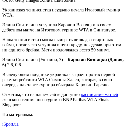
Фото: Getty Images Элина Свитолина
Украинская теннисистка неудачно начала Итоговый турнир
WTA.
Элина Свитолина уступила Каролин Возняцки в своем
дебютном матче на Итоговом турнире WTA в Сингапуре.
Наша теннисистка смогла выиграть
лишь два стартовых
гейма, после чего уступила в пяти кряду, не сделав при этом
ни единого брейка. Матч продолжался всего 59 минут.
Элина Свитолина (Украина, 3) –
Каролин Возняцки
(Дания,
6)
2:6, 0:6
В следующем поединке украинка сыграет против первой
ракетки рейтинга WTA Симоны Халеп, которая, в свою
очередь, на старте турнира обыграла Каролин Гарсию.
Отметим, что на нашем сайте доступно
расписание матчей
женского теннисного турнира BNP Paribas WTA Finals
Singapore.
По материалам:
iSport.ua