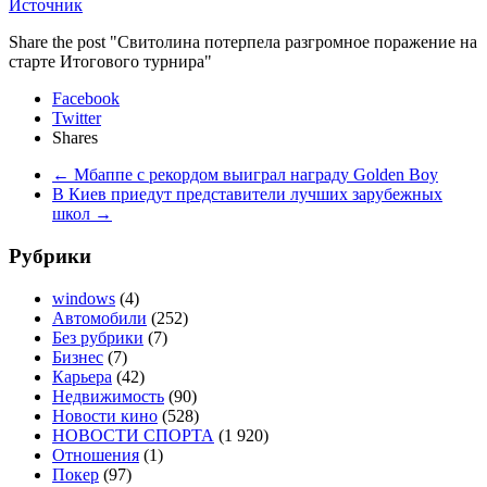
Источник
Share the post "Свитолина потерпела разгромное поражение на
старте Итогового турнира"
Facebook
Twitter
Shares
←
Мбаппе с рекордом выиграл награду Golden Boy
В Киев приедут представители лучших зарубежных
школ
→
Рубрики
windows
(4)
Автомобили
(252)
Без рубрики
(7)
Бизнес
(7)
Карьера
(42)
Недвижимость
(90)
Новости кино
(528)
НОВОСТИ СПОРТА
(1 920)
Отношения
(1)
Покер
(97)