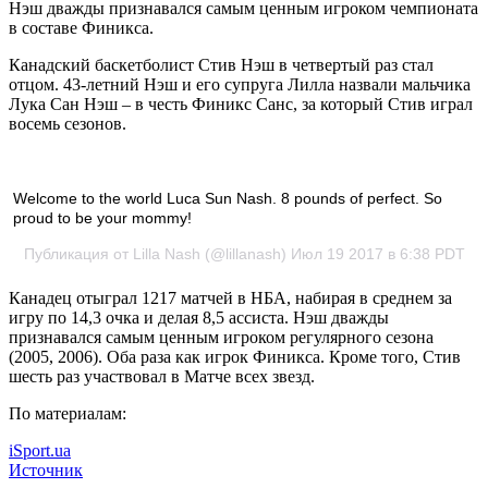
Нэш дважды признавался самым ценным игроком чемпионата
в составе Финикса.
Канадский баскетболист Стив Нэш в четвертый раз стал
отцом. 43-летний Нэш и его супруга Лилла назвали мальчика
Лука Сан Нэш – в честь
Финикс Санс, за который Стив играл
восемь сезонов.
Welcome to the world Luca Sun Nash. 8 pounds of perfect. So
proud to be your mommy!
Публикация от Lilla Nash (@lillanash) Июл 19 2017 в 6:38 PDT
Канадец отыграл 1217 матчей в НБА, набирая в среднем за
игру по 14,3 очка и делая 8,5 ассиста. Нэш дважды
признавался самым ценным игроком регулярного сезона
(2005, 2006). Оба раза как игрок Финикса. Кроме того, Стив
шесть раз участвовал в Матче всех звезд.
По материалам:
iSport.ua
Источник