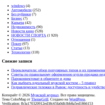
windows
(4)
Автомобили
(252)
Без рубрики
(7)
Бизнес
(7)
Карьера
(42)
Недвижимость
(90)
Новости кино
(528)
НОВОСТИ СПОРТА
(1 920)
Отношения
(1)
Покер
(97)
Статьи
(13)
Технологии
(118)
Свежие записи
Переключатели: обзор популярных типов и их применен
Советы по правильному оформлению купли-продажи не
Пароконвектомат в общепите и дома
Как выбрать идеальный мужской костюм – 5 правил
Гидравлические тележки в Рывок: доступность и удобств
Копирайт © 2026
Мужской журнал
. Все права защищены.
Тема ColorMag от
ThemeGrill
. Создано на
WordPress
.
Verification: fb3a170320912ed38c65fa0db3bb8a5ed1866153