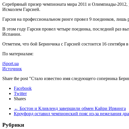
Серебряный призер чемпионата мира 2011 и Олимпиады-2012, 
Исмаэлем Гарсией.
Гарсия на профессиональном ринге провел 9 поединков, лишь р
В этом году Гарсия провел четыре поединка, последний раз вы
Испании.
Отметим, что бой Беринчика с Гарсией состоится 16 сентября в
По материалам:
iSport.ua
Источник
Share the post "Стало известно имя следующего соперника Бер
Facebook
Twitter
Shares
←
Бостон и Кливленд завершили обмен Кайри Ирвинга
Кроуфорд оставил чемпионский пояс из-за нежелания др
Рубрики