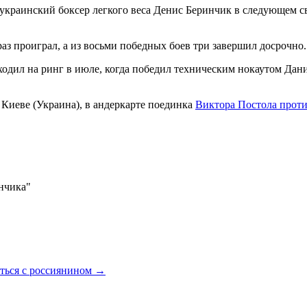
украинский боксер легкого веса Денис Беринчик в следующем с
аз проиграл, а из восьми победных боев три завершил досрочно.
ходил на ринг в июле, когда победил техническим нокаутом Дан
 Киеве (Украина), в андеркарте поединка
Виктора Постола про
инчика"
аться с россиянином
→