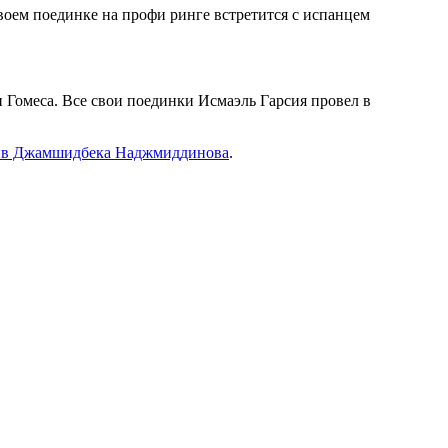
воем поединке на профи ринге
встретится с испанцем
и Гомеса. Все свои поединки Исмаэль Гарсия провел в
тив Джамшидбека Наджмиддинова
.