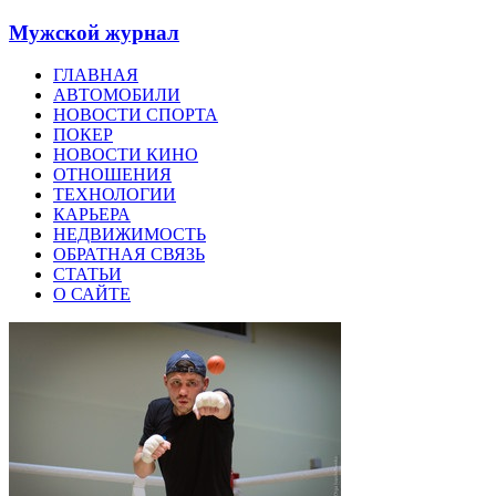
Мужской журнал
ГЛАВНАЯ
АВТОМОБИЛИ
НОВОСТИ СПОРТА
ПОКЕР
НОВОСТИ КИНО
ОТНОШЕНИЯ
ТЕХНОЛОГИИ
КАРЬЕРА
НЕДВИЖИМОСТЬ
ОБРАТНАЯ СВЯЗЬ
СТАТЬИ
О САЙТЕ