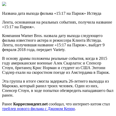
Названа дата выхода фильма «15:17 на Париж» Иствуда
Лента, основанная на реальных событиях, получила название
«15:17 на Париж».
Компания Warner Bros. назвала дату выхода следующего
фильма известного актера и режиссера Клинта Иствуда.
Лента,
получившая название «15:17 на Париж», выйдет 9
февраля 2018 года, передает Variety.
В основу драмы положены реальные события, когда в 2015
году американские военные Алек Скарлатос и Спенсер
Стоун, британец Крис Норман и студент из США Энтони
Сэдлер ехали на скоростном поезде из Амстердама в Париж.
Эта группа в итоге смогла задержать 26-летнего выходца из
Марокко, который ранил троих человек. Один из них,
Спенсер Стоун, в ходе попытки обезвредить нападавшего был
ранен.
Ранее
Корреспондент.net
сообщал, что интернет-хитом стал
трейлер нового фильма с Джимом Керри
.