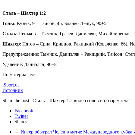
Сталь – Шахтер 1:2
Голы:
Кузык, 9 – Тайсон, 45, Бланко-Лещук, 90+5.
Сталь
: Пеньков – Тымчик, Грачев, Даниелян, Михайличенко – 
Шахтер
: Пятов – Срна, Кривцов, Ракицкий (Коваленко, 66), И
Предупреждение: Тымчик, Даниэлян – Ракицкий, Тайсон, Степ
Удаление: Даниэлян, 90+8
По материалам:
iSport.ua
Источник
Share the post "Сталь – Шахтер 1:2 видео голов и обзор матча"
Facebook
Twitter
Shares
←
Интер обыграл Челси в матче Международного кубка