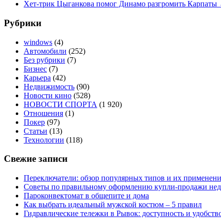
Хет-трик Цыганкова помог Динамо разгромить Карпаты
Рубрики
windows
(4)
Автомобили
(252)
Без рубрики
(7)
Бизнес
(7)
Карьера
(42)
Недвижимость
(90)
Новости кино
(528)
НОВОСТИ СПОРТА
(1 920)
Отношения
(1)
Покер
(97)
Статьи
(13)
Технологии
(118)
Свежие записи
Переключатели: обзор популярных типов и их применен
Советы по правильному оформлению купли-продажи не
Пароконвектомат в общепите и дома
Как выбрать идеальный мужской костюм – 5 правил
Гидравлические тележки в Рывок: доступность и удобств