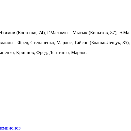
Якимив (Костенко, 74), Г.Малакян – Мысык (Копытов, 87), Э.Ма
смаили – Фред, Степаненко, Марлос, Тайсон (Бланко-Лещук, 85),
аненко, Кривцов, Фред, Дентиньо, Марлос.
 чемпионов