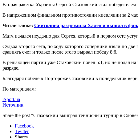
Вторая ракетка Украины Сергей Стаховский стал победителем 
В напряженном финальном противостоянии киевлянин за 2 часа 
Читай также:
Свитолина разгромила Халеп и вышла в фина
Матч начался неудачно для Сергея, который в первом сете уступ
Судьба второго сета, по ходу которого соперники взяли по две
сравнять счет и только после этого вырвал победу 8:6.
В решающей партии уже Стаховский повел 5:1, но не подал на м
разряде.
Благодаря победе в Портороже Стаховский в понедельник верне
По материалам:
iSport.ua
Источник
Share the post "Стаховский выиграл теннисный турнир в Слове
Facebook
Twitter
Shares