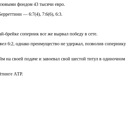
ризовыми
фондом 43 тысячи евро.
реттини — 6:7(4), 7:6(6), 6:3.
тай-брейке соперник все же вырвал победу в сете.
й вел 6:2, однако преимущество не удержал, позволив сопернику
йм на своей подаче и завоевал свой шестой титул в одиночном
йтинге АТР.