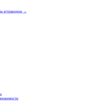
ала аттракцион
→
ие
движимости