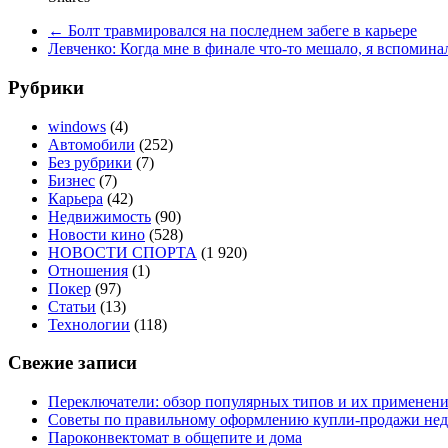
←
Болт травмировался на последнем забеге в карьере
Левченко: Когда мне в финале что-то мешало, я вспомин
Рубрики
windows
(4)
Автомобили
(252)
Без рубрики
(7)
Бизнес
(7)
Карьера
(42)
Недвижимость
(90)
Новости кино
(528)
НОВОСТИ СПОРТА
(1 920)
Отношения
(1)
Покер
(97)
Статьи
(13)
Технологии
(118)
Свежие записи
Переключатели: обзор популярных типов и их применен
Советы по правильному оформлению купли-продажи не
Пароконвектомат в общепите и дома