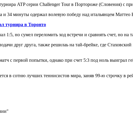
турнира ATP серии Challenger Tour в Портороже (Словения) с п
и 34 минуты одержал волевую победу над итальянцем Маттео Бер
л турнира в Торонто
ал 1:5, но сумел переломить ход встречи и сравнять счет, но на 
 подачи друг друга, также решилаь на тай-брейке, где Стаховски
атч с первой попытки, однако при счет 5:3 под ноль выиграл ге
тся в сотню лучших теннисистов мира, заняв 99-ю строчку в ре
нии"