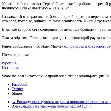
Украинский теннисист Сергей Стаховский пробился в третий р
Феликсом Оже-Альясимом – 7:6 (8), 6:4.
Стаховский отыграл два сетбола в первой партии и перевел мат
сет-бола, которые, однако, не смог реализовать. Лишь с третьег
В начале второго сета соперники обменялись брейками, и толь
Таким образом, Стаховский проходит в решающий раунд квалиф
Ранее сообщалось, что Илья Марченко
проиграл в стартовом ра
По материалам:
iSport.ua
Источник
Share the post "Стаховский пробился в финал квалификации US
Facebook
Twitter
Shares
←
Роналду стал лучшим игроком прошлого сезона по в
Александрия не удержала победу над БАТЭ
→