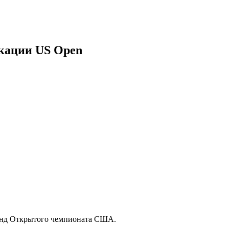
кации US Open
унд Открытого чемпионата США.