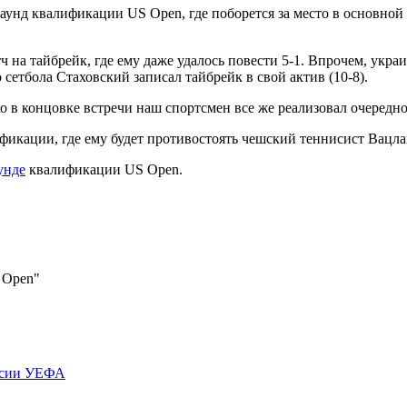
аунд квалификации US Open, где поборется за место в
основной 
ч на тайбрейк, где ему даже удалось повести 5-1. Впрочем, укр
о сетбола Стаховский записал тайбрейк в свой актив (10-8).
ко в концовке встречи наш спортсмен все же реализовал очередн
икации, где ему будет противостоять чешский теннисист Вацлав
унде
квалификации US Open.
 Open"
ерсии УЕФА