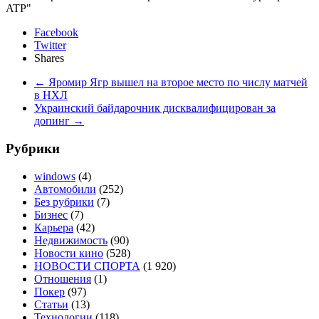
ATP"
Facebook
Twitter
Shares
←
Яромир Ягр вышел на второе место по числу матчей
в НХЛ
Украинский байдарочник дисквалифицирован за
допинг
→
Рубрики
windows
(4)
Автомобили
(252)
Без рубрики
(7)
Бизнес
(7)
Карьера
(42)
Недвижимость
(90)
Новости кино
(528)
НОВОСТИ СПОРТА
(1 920)
Отношения
(1)
Покер
(97)
Статьи
(13)
Технологии
(118)