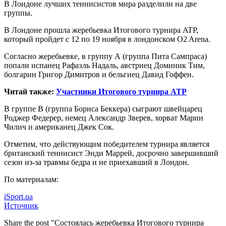
В Лондоне лучших теннисистов мира разделили на две
группы.
В Лондоне прошла жеребьевка Итогового турнира ATP,
который пройдет с 12 по 19 ноября в лондонском O2 Arena.
Согласно жеребьевке,
в группу А (группа Пита Сампраса)
попали испанец Рафаэль Надаль, австриец Доминик Тим,
болгарин Григор Димитров и бельгиец Давид Гоффен.
Читай также:
Участники Итогового турнира ATP
В группе В (группа Бориса Беккера) сыграют швейцарец
Роджер Федерер, немец Александр Зверев, хорват Марин
Чилич и американец Джек Сок.
Отметим, что действующим победителем турнира является
британский теннисист Энди Маррей, досрочно завершивший
сезон из-за травмы бедра и не приехавший в Лондон.
По материалам:
iSport.ua
Источник
Share the post "Состоялась жеребьевка Итогового турнира