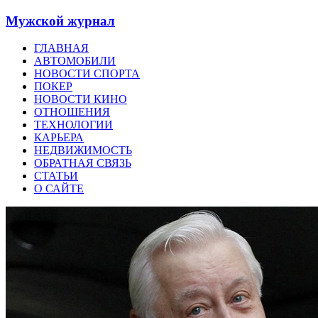
Мужской журнал
ГЛАВНАЯ
АВТОМОБИЛИ
НОВОСТИ СПОРТА
ПОКЕР
НОВОСТИ КИНО
ОТНОШЕНИЯ
ТЕХНОЛОГИИ
КАРЬЕРА
НЕДВИЖИМОСТЬ
ОБРАТНАЯ СВЯЗЬ
СТАТЬИ
О САЙТЕ