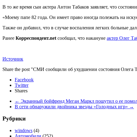
В то же время сын актера Антон Табаков заявляет, что состояни
«Моему папе 82 года. Он имеет право иногда полежать на иск
Также он добавил, что в случае воспаления легких больные дал
Ранее
Корреспондент.net
сообщал, что накануне
актер Олег Та
Источник
Share the post "СМИ сообщили об ухудшении состояния Олега 
Facebook
Twitter
Shares
←
Экранный бойфренд Меган Маркл пошутил о ее помол
В сети обнаружили двойника звезды «Голодных игр»
→
Рубрики
windows
(4)
Автомобили
(252)