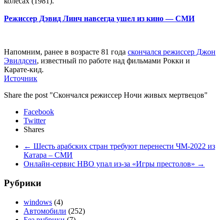
колесах (1981).
Режиссер Дэвид Линч навсегда ушел из кино — СМИ
Напомним, ранее в возрасте 81 года
скончался режиссер Джон
Эвилдсен
, известный по работе над фильмами Рокки и
Карате-кид.
Источник
Share the post "Скончался режиссер Ночи живых мертвецов"
Facebook
Twitter
Shares
←
Шесть арабских стран требуют перенести ЧМ-2022 из
Катара – СМИ
Онлайн-сервис HBO упал из-за «Игры престолов»
→
Рубрики
windows
(4)
Автомобили
(252)
Без рубрики
(7)