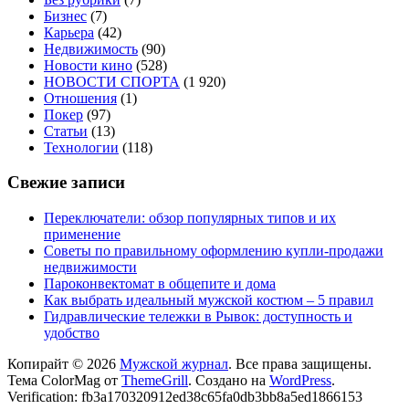
Бизнес
(7)
Карьера
(42)
Недвижимость
(90)
Новости кино
(528)
НОВОСТИ СПОРТА
(1 920)
Отношения
(1)
Покер
(97)
Статьи
(13)
Технологии
(118)
Свежие записи
Переключатели: обзор популярных типов и их
применение
Советы по правильному оформлению купли-продажи
недвижимости
Пароконвектомат в общепите и дома
Как выбрать идеальный мужской костюм – 5 правил
Гидравлические тележки в Рывок: доступность и
удобство
Копирайт © 2026
Мужской журнал
. Все права защищены.
Тема ColorMag от
ThemeGrill
. Создано на
WordPress
.
Verification: fb3a170320912ed38c65fa0db3bb8a5ed1866153