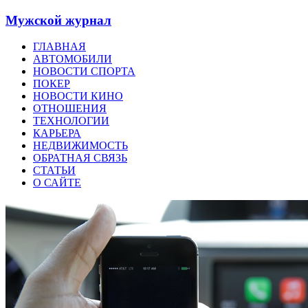
Мужской журнал
ГЛАВНАЯ
АВТОМОБИЛИ
НОВОСТИ СПОРТА
ПОКЕР
НОВОСТИ КИНО
ОТНОШЕНИЯ
ТЕХНОЛОГИИ
КАРЬЕРА
НЕДВИЖИМОСТЬ
ОБРАТНАЯ СВЯЗЬ
СТАТЬИ
О САЙТЕ