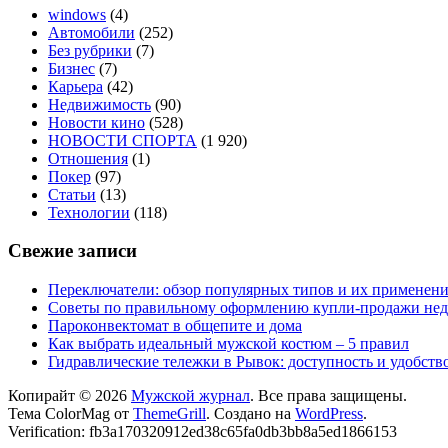
windows
(4)
Автомобили
(252)
Без рубрики
(7)
Бизнес
(7)
Карьера
(42)
Недвижимость
(90)
Новости кино
(528)
НОВОСТИ СПОРТА
(1 920)
Отношения
(1)
Покер
(97)
Статьи
(13)
Технологии
(118)
Свежие записи
Переключатели: обзор популярных типов и их применен
Советы по правильному оформлению купли-продажи не
Пароконвектомат в общепите и дома
Как выбрать идеальный мужской костюм – 5 правил
Гидравлические тележки в Рывок: доступность и удобств
Копирайт © 2026
Мужской журнал
. Все права защищены.
Тема ColorMag от
ThemeGrill
. Создано на
WordPress
.
Verification: fb3a170320912ed38c65fa0db3bb8a5ed1866153