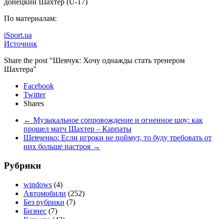
донецкий Шахтер (U-17)
По материалам:
iSport.ua
Источник
Share the post "Шевчук: Хочу однажды стать тренером
Шахтера"
Facebook
Twitter
Shares
←
Музыкальное сопровождение и огненное шоу: как
прошел матч Шахтер – Карпаты
Шевченко: Если игроки не поймут, то буду требовать от
них больше настроя
→
Рубрики
windows
(4)
Автомобили
(252)
Без рубрики
(7)
Бизнес
(7)