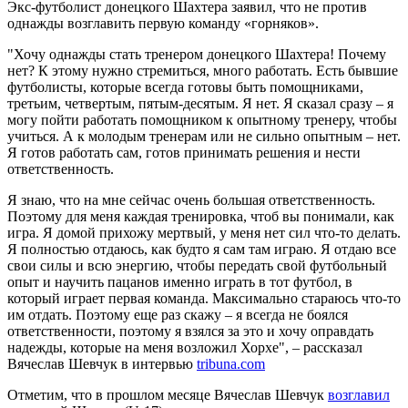
Экс-футболист донецкого Шахтера заявил, что не против
однажды возглавить первую команду «горняков».
"Хочу однажды стать тренером донецкого Шахтера! Почему
нет? К этому нужно стремиться, много
работать. Есть бывшие
футболисты, которые всегда готовы быть помощниками,
третьим, четвертым, пятым-десятым. Я нет. Я сказал сразу – я
могу пойти работать помощником к опытному тренеру, чтобы
учиться. А к молодым тренерам или не сильно опытным – нет.
Я готов работать сам, готов принимать решения и нести
ответственность.
Я знаю, что на мне сейчас очень большая ответственность.
Поэтому для меня каждая тренировка, чтоб вы понимали, как
игра. Я домой прихожу мертвый, у меня нет сил что-то делать.
Я полностью отдаюсь, как будто я сам там играю. Я отдаю все
свои силы и всю энергию, чтобы передать свой футбольный
опыт и научить пацанов именно играть в тот футбол, в
который играет первая команда. Максимально стараюсь что-то
им отдать. Поэтому еще раз скажу – я всегда не боялся
ответственности, поэтому я взялся за это и хочу оправдать
надежды, которые на меня возложил Хорхе", – рассказал
Вячеслав Шевчук в интервью
tribuna.com
Отметим, что в прошлом месяце Вячеслав Шевчук
возглавил