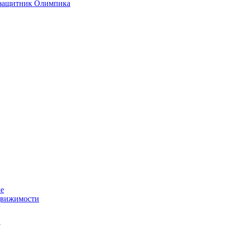
 защитник Олимпика
ие
движимости