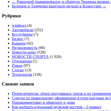
←
Ракицкий травмировался, в сборную Украины вызван
Беленюк и Тимченко выиграли медали в Казахстане
→
Рубрики
windows
(4)
Автомобили
(252)
Без рубрики
(7)
Бизнес
(7)
Карьера
(42)
Недвижимость
(90)
Новости кино
(528)
НОВОСТИ СПОРТА
(1 920)
Отношения
(1)
Покер
(97)
Статьи
(13)
Технологии
(118)
Свежие записи
Переключатели: обзор популярных типов и их применен
Советы по правильному оформлению купли-продажи не
Пароконвектомат в общепите и дома
Как выбрать идеальный мужской костюм – 5 правил