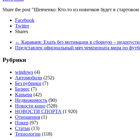
Share the post "Шевченко: Кто-то из новичков будет в стартовом
Facebook
Twitter
Shares
←
Караваев: Ехать без мотивации в сборную – недопуст
Представлен официальный мяч чемпионата мира по фут
Рубрики
windows
(4)
Автомобили
(252)
Без рубрики
(7)
Бизнес
(7)
Карьера
(42)
Недвижимость
(90)
Новости кино
(528)
НОВОСТИ СПОРТА
(1 920)
Отношения
(1)
Покер
(97)
Статьи
(13)
Технологии
(118)