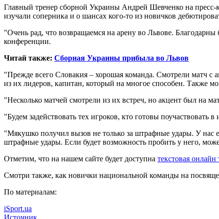
Главный тренер сборной Украины Андрей Шевченко на пресс-к
изучали соперника и о шансах кого-то из новичков дебютирова
"Очень рад, что возвращаемся на арену во Львове. Благодарны
конференции.
Читай также:
Сборная Украины прибыла во Львов
"Прежде всего Словакия – хорошая команда. Смотрели матч с
из их лидеров, капитан, который на многое способен. Также м
"Несколько матчей смотрели из их встреч, но акцент был на м
"Будем задействовать тех игроков, кто готовы поучаствовать в и
"Мякушко получил вызов не только за штрафные удары. У нас ес
штрафные удары. Если будет возможность пробить у него, мож
Отметим, что на нашем сайте будет доступна
текстовая онлайн
Смотри также, как новички национальной команды на посвящ
По материалам:
iSport.ua
Источник