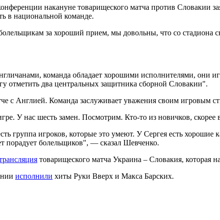
онференции накануне товарищеского матча против Словакии за
ть в национальной команде.
 болельщикам за хороший прием, мы довольны, что со стадиона 
 англичанами, команда обладает хорошими исполнителями, они 
огу отметить два центральных защитника сборной Словакии".
атче с Англией. Команда заслуживает уважения своим игровым ст
гре. У нас шесть замен. Посмотрим. Кто-то из новичков, скорее в
ть группа игроков, которые это умеют. У Сергея есть хорошие ка
ет порадует болельщиков", — сказал Шевченко.
 трансляция
товарищеского матча Украина – Словакия, которая нач
ении
исполнили
хиты Руки Вверх и Макса Барских.