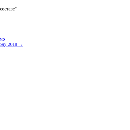
 составе"
имо
болу-2018
→