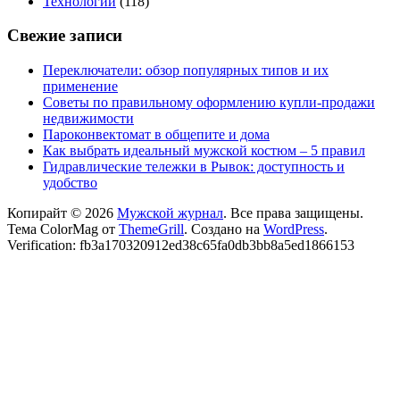
Технологии
(118)
Свежие записи
Переключатели: обзор популярных типов и их
применение
Советы по правильному оформлению купли-продажи
недвижимости
Пароконвектомат в общепите и дома
Как выбрать идеальный мужской костюм – 5 правил
Гидравлические тележки в Рывок: доступность и
удобство
Копирайт © 2026
Мужской журнал
. Все права защищены.
Тема ColorMag от
ThemeGrill
. Создано на
WordPress
.
Verification: fb3a170320912ed38c65fa0db3bb8a5ed1866153