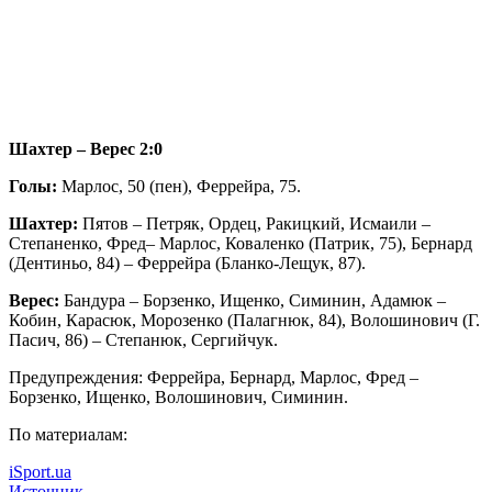
Шахтер – Верес 2:0
Голы:
Марлос, 50 (пен), Феррейра, 75.
Шахтер:
Пятов – Петряк, Ордец, Ракицкий, Исмаили –
Степаненко, Фред– Марлос, Коваленко (Патрик, 75), Бернард
(Дентиньо, 84) – Феррейра (Бланко-Лещук, 87).
Верес:
Бандура – Борзенко, Ищенко, Симинин, Адамюк –
Кобин, Карасюк, Морозенко (Палагнюк, 84), Волошинович (Г.
Пасич, 86) – Степанюк, Сергийчук.
Предупреждения: Феррейра, Бернард, Марлос, Фред –
Борзенко, Ищенко, Волошинович, Симинин.
По материалам:
iSport.ua
Источник