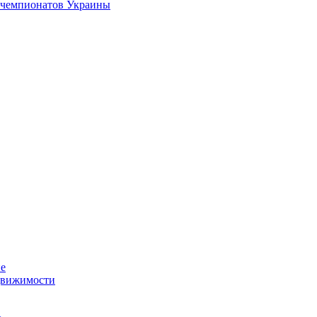
 чемпионатов Украины
ие
движимости