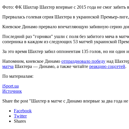
Фото: ФК Шахтaр Шахтер впервые с 2015 года не смог забить 
Прервалась голевая серия Шахтера в украинской Премьер-лиге, 
Киевское Динамо прервало впечатляющую забивную серию
до
Последний раз "горняки" ушли с поля без забитого мяча в матч
соперника в каждом из следующих 53 матчей украинской Прем
За это время Шахтер забил оппонентам 135 голов, но ни один и
Напомним, киевское Динамо
отпраздновало победу
над Шахтер
матча
Шахтера — Динамо, а также читайте
реакцию соцсетей
.
По материалам:
iSport.ua
Источник
Share the post "Шахтер в матче с Динамо впервые за два года н
Facebook
Twitter
Shares