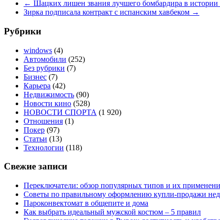
←
Шацких лишен звания лучшего бомбардира в истории
Зирка подписала контракт с испанским хавбеком
→
Рубрики
windows
(4)
Автомобили
(252)
Без рубрики
(7)
Бизнес
(7)
Карьера
(42)
Недвижимость
(90)
Новости кино
(528)
НОВОСТИ СПОРТА
(1 920)
Отношения
(1)
Покер
(97)
Статьи
(13)
Технологии
(118)
Свежие записи
Переключатели: обзор популярных типов и их применен
Советы по правильному оформлению купли-продажи не
Пароконвектомат в общепите и дома
Как выбрать идеальный мужской костюм – 5 правил