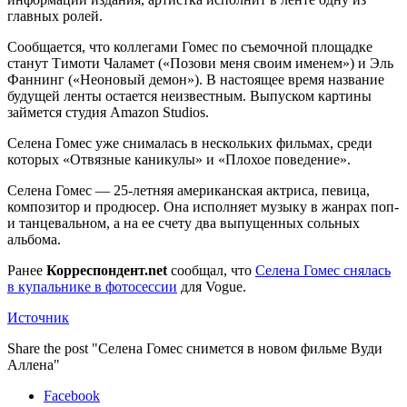
главных ролей.
Сообщается, что коллегами Гомес по съемочной площадке
станут Тимоти Чаламет («Позови меня своим именем») и Эль
Фаннинг («Неоновый демон»). В настоящее время название
будущей ленты остается неизвестным. Выпуском картины
займется студия Amazon Studios.
Селена Гомес уже снималась в нескольких фильмах, среди
которых «Отвязные каникулы» и «Плохое поведение».
Селена Гомес — 25-летняя американская актриса, певица,
композитор и продюсер. Она исполняет музыку в жанрах поп-
и танцевальном, а на ее счету два выпущенных сольных
альбома.
Ранее
Корреспондент.net
сообщал, что
Селена Гомес снялась
в купальнике в фотосессии
для Vogue.
Источник
Share the post "Селена Гомес снимется в новом фильме Вуди
Аллена"
Facebook