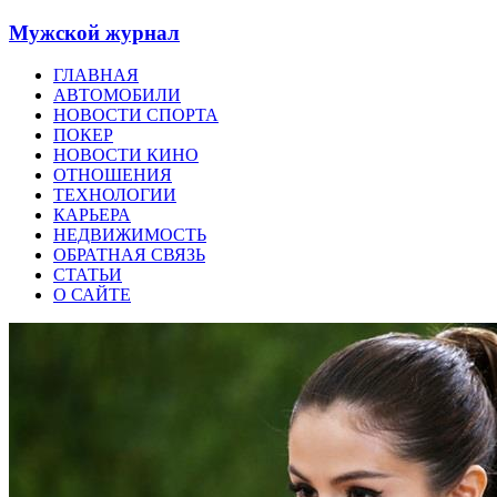
Мужской журнал
ГЛАВНАЯ
АВТОМОБИЛИ
НОВОСТИ СПОРТА
ПОКЕР
НОВОСТИ КИНО
ОТНОШЕНИЯ
ТЕХНОЛОГИИ
КАРЬЕРА
НЕДВИЖИМОСТЬ
ОБРАТНАЯ СВЯЗЬ
СТАТЬИ
О САЙТЕ