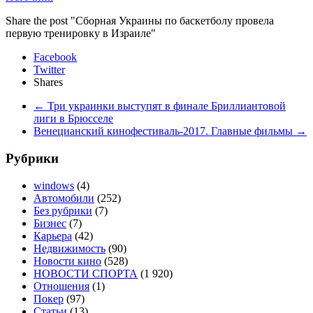
Share the post "Сборная Украины по баскетболу провела
первую тренировку в Израиле"
Facebook
Twitter
Shares
←
Три украинки выступят в финале Бриллиантовой
лиги в Брюсселе
Венецианский кинофестиваль-2017. Главные фильмы
→
Рубрики
windows
(4)
Автомобили
(252)
Без рубрики
(7)
Бизнес
(7)
Карьера
(42)
Недвижимость
(90)
Новости кино
(528)
НОВОСТИ СПОРТА
(1 920)
Отношения
(1)
Покер
(97)
Статьи
(13)