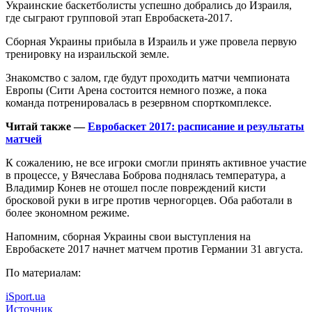
Украинские баскетболисты успешно добрались до Израиля,
где сыграют групповой этап Евробаскета-2017.
Сборная Украины прибыла в Израиль и уже провела первую
тренировку на израильской земле.
Знакомство с залом, где будут
проходить матчи чемпионата
Европы (Сити Арена состоится немного позже, а пока
команда потренировалась в резервном спорткомплексе.
Читай также —
Евробаскет 2017: расписание и результаты
матчей
К сожалению, не все игроки смогли принять активное участие
в процессе, у Вячеслава Боброва поднялась температура, а
Владимир Конев не отошел после повреждений кисти
бросковой руки в игре против черногорцев. Оба работали в
более экономном режиме.
Напомним, сборная Украины свои выступления на
Евробаскете 2017 начнет матчем против Германии 31 августа.
По материалам:
iSport.ua
Источник