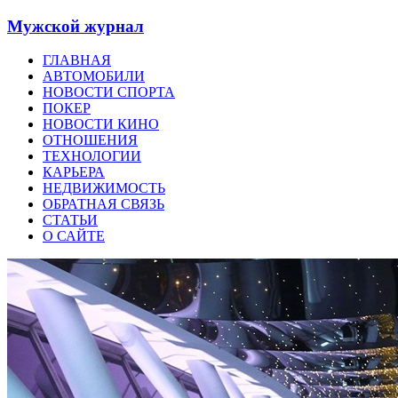
Мужской журнал
ГЛАВНАЯ
АВТОМОБИЛИ
НОВОСТИ СПОРТА
ПОКЕР
НОВОСТИ КИНО
ОТНОШЕНИЯ
ТЕХНОЛОГИИ
КАРЬЕРА
НЕДВИЖИМОСТЬ
ОБРАТНАЯ СВЯЗЬ
СТАТЬИ
О САЙТЕ