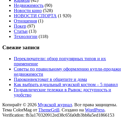
Карьера
(42)
Недвижимость
(90)
Новости кино
(528)
НОВОСТИ СПОРТА
(1 920)
Отношения
(1)
Покер
(97)
Статьи
(13)
Технологии
(118)
Свежие записи
Переключатели: обзор популярных типов и их
применение
Советы по правильному оформлению купли-продажи
недвижимости
Пароконвектомат в общепите и дома
Как выбрать идеальный мужской костюм – 5 правил
Гидравлические тележки в Рывок: доступность и
удобство
Копирайт © 2026
Мужской журнал
. Все права защищены.
Тема ColorMag от
ThemeGrill
. Создано на
WordPress
.
Verification: fb3a170320912ed38c65fa0db3bb8a5ed1866153