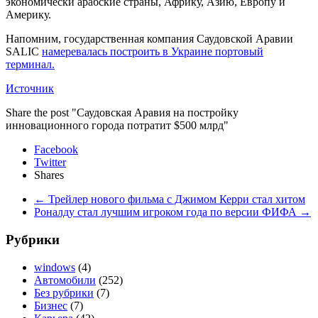
экономически арабские страны, Африку, Азию, Европу и
Америку.
Напомним, государственная компания Саудовской Аравии
SALIC
намеревалась построить в Украине портовый
терминал.
Источник
Share the post "Саудовская Аравия на постройку
инновационного города потратит $500 млрд"
Facebook
Twitter
Shares
←
Трейлер нового фильма с Джимом Керри стал хитом
Роналду стал лучшим игроком года по версии ФИФА
→
Рубрики
windows
(4)
Автомобили
(252)
Без рубрики
(7)
Бизнес
(7)