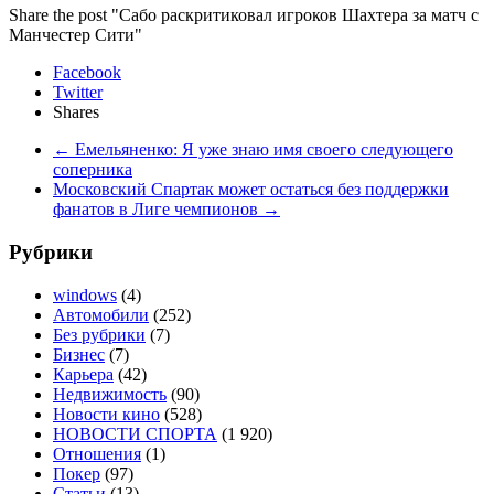
Share the post "Сабо раскритиковал игроков Шахтера за матч с
Манчестер Сити"
Facebook
Twitter
Shares
←
Емельяненко: Я уже знаю имя своего следующего
соперника
Московский Спартак может остаться без поддержки
фанатов в Лиге чемпионов
→
Рубрики
windows
(4)
Автомобили
(252)
Без рубрики
(7)
Бизнес
(7)
Карьера
(42)
Недвижимость
(90)
Новости кино
(528)
НОВОСТИ СПОРТА
(1 920)
Отношения
(1)
Покер
(97)
Статьи
(13)