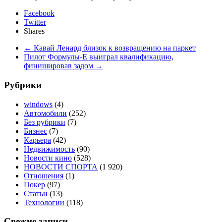
Facebook
Twitter
Shares
←
Кавай Ленард близок к возвращению на паркет
Пилот Формулы-Е выиграл квалификацию,
финишировав задом
→
Рубрики
windows
(4)
Автомобили
(252)
Без рубрики
(7)
Бизнес
(7)
Карьера
(42)
Недвижимость
(90)
Новости кино
(528)
НОВОСТИ СПОРТА
(1 920)
Отношения
(1)
Покер
(97)
Статьи
(13)
Технологии
(118)
Свежие записи