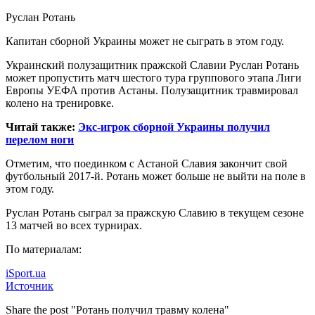
Руслан Ротань
Капитан сборной Украины может не сыграть в этом году.
Украинский полузащитник пражской Славии Руслан Ротань
может пропустить матч шестого тура группового этапа Лиги
Европы УЕФА против Астаны. Полузащитник
травмировал
колено на тренировке.
Читай также:
Экс-игрок сборной Украины получил
перелом ноги
Отметим, что поединком с Астаной Славия закончит свой
футбольный 2017-й. Ротань может больше не выйти на поле в
этом году.
Руслан Ротань сыграл за пражскую Славию в текущем сезоне
13 матчей во всех турнирах.
По материалам:
iSport.ua
Источник
Share the post "Ротань получил травму колена"