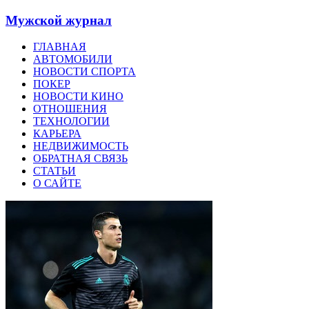
Мужской журнал
ГЛАВНАЯ
АВТОМОБИЛИ
НОВОСТИ СПОРТА
ПОКЕР
НОВОСТИ КИНО
ОТНОШЕНИЯ
ТЕХНОЛОГИИ
КАРЬЕРА
НЕДВИЖИМОСТЬ
ОБРАТНАЯ СВЯЗЬ
СТАТЬИ
О САЙТЕ