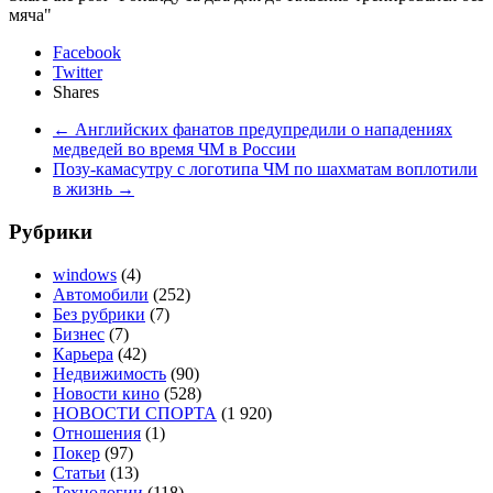
мяча"
Facebook
Twitter
Shares
←
Английских фанатов предупредили о нападениях
медведей во время ЧМ в России
Позу-камасутру с логотипа ЧМ по шахматам воплотили
в жизнь
→
Рубрики
windows
(4)
Автомобили
(252)
Без рубрики
(7)
Бизнес
(7)
Карьера
(42)
Недвижимость
(90)
Новости кино
(528)
НОВОСТИ СПОРТА
(1 920)
Отношения
(1)
Покер
(97)
Статьи
(13)
Технологии
(118)