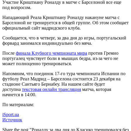
Участие Криштиану Роналду в матче с Барселоной все еще
под вопросом.
Нападающий Реала Криштиану Роналду накануне матча с
Барселоной не тренируется в общей группе. Об этом сообщает
официальный
сайт мадридского клуба.
Сообщается, что в четверг, за два дня до игры, португальский
форвард занимался индивидуально без мяча.
После
финала Клубного чемпионата мира
против Гремио
португалец чувствует боли в мышцах бедра, из-за чего не
может полноценно тренироваться.
Напомним, что поединок 17-го тура чемпионата Испании по
футболу Реал Мадрид – Барселона состоится 23 декабря на
стадионе Сантьяго Бернабеу. На нашем сайте будет
доступна
текстовая онлайн трансляция
матча, которая
начнется в 14:00.
По материалам:
iSport.ua
Источник
Share the post "Роналду за два дня до Класико тренировался без