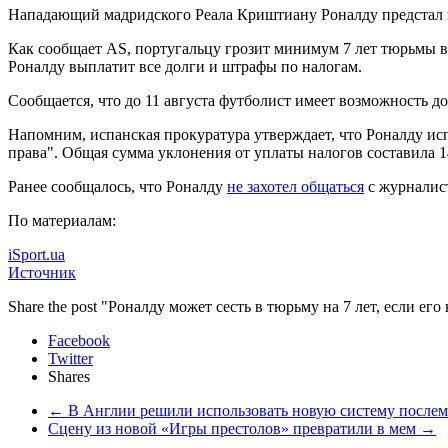
Нападающий мадридского Реала Криштиану Роналду предстал п
Как сообщает AS, португальцу грозит минимум 7 лет тюрьмы в т
Роналду выплатит все долги и штрафы по налогам.
Сообщается, что до 11 августа футболист имеет возможность до
Напомним, испанская прокуратура утверждает, что Роналду исп
права". Общая сумма уклонения от уплаты налогов составила 1
Ранее сообщалось, что Роналду
не захотел общаться
с журналист
По материалам:
iSport.ua
Источник
Share the post "Роналду может сесть в тюрьму на 7 лет, если е
Facebook
Twitter
Shares
←
В Англии решили использовать новую систему послем
Сцену из новой «Игры престолов» превратили в мем
→