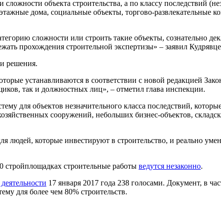
и сложности объекта строительства, а по классу последствий (н
тажные дома, социальные объекты, торгово-развлекательные ко
атегорию сложности или строить такие объекты, сознательно д
ежать прохождения строительной экспертизы» – заявил Кудрявце
ми решения.
торые устанавливаются в соответствии с новой редакцией Зако
иков, так и должностных лиц», – отметил глава инспекции.
тему для объектов незначительного класса последствий, которы
хозяйственных сооружений, небольших бизнес-объектов, склад
я людей, которые инвестируют в строительство, и реально умен
200 стройплощадках строительные работы
ведутся незаконно
.
 деятельности
17 января 2017 года 238 голосами. Документ, в ча
тему для более чем 80% строительств.