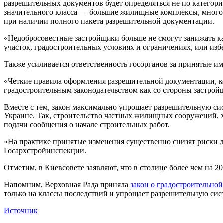
разрешительных документов будет определяться не по категори
значительного класса — большие жилищные комплексы, многоэ
при наличии полного пакета разрешительной документации.
«Недобросовестные застройщики больше не смогут занижать к
участок, градостроительных условиях и ограничениях, или изб
Также усиливается ответственность госорганов за принятые и
«Четкие правила оформления разрешительной документации, ко
градостроительным законодательством как со стороны застройщ
Вместе с тем, закон максимально упрощает разрешительную сис
Украине. Так, строительство частных жилищных сооружений, 
подачи сообщения о начале строительных работ.
«На практике принятые изменения существенно снизят риски дл
Госархстройинспекции.
Отметим, в Киевсовете заявляют, что в столице более чем на 
Напомним, Верховная Рада приняла
закон о градостроительной
только на классы последствий и упрощает разрешительную сис
Источник