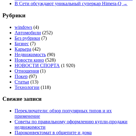
В Сети обсуждают уникальный суперкар Himera-Q
→
Рубрики
windows
(4)
Автомобили
(252)
Без рубрики
(7)
Бизнес
(7)
Карьера
(42)
Недвижимость
(90)
Новости кино
(528)
НОВОСТИ СПОРТА
(1 920)
Отношения
(1)
Покер
(97)
Статьи
(13)
Технологии
(118)
Свежие записи
Переключатели: обзор популярных типов и их
применение
Советы по правильному оформлению купли-продажи
недвижимости
Пароконвектомат в общепите и дома