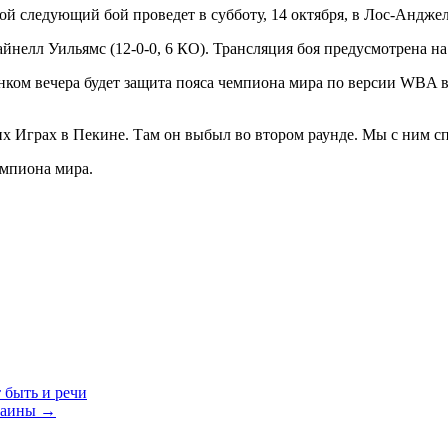
свой следующий бой проведет в субботу, 14 октября, в Лос-Андж
айнелл Уильямс (12-0-0, 6 КО). Трансляция боя предусмотрена н
нком вечера будет защита пояса чемпиона мира по версии WBA в
грах в Пекине. Там он выбыл во втором раунде. Мы с ним спар
емпиона мира.
 быть и речи
краины
→