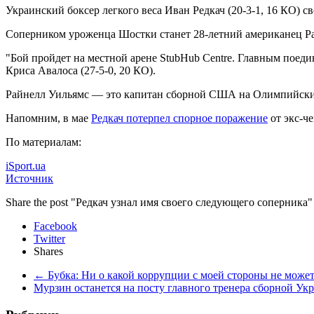
Украинский боксер легкого веса Иван Редкач (20-3-1, 16 КО) 
Соперником уроженца Шостки
станет 28-летний американец Р
"Бой пройдет на местной арене StubHub Centre. Главным поеди
Криса Авалоса (27-5-0, 20 КО).
Райнелл Уильямс — это капитан сборной США на Олимпийских И
Напомним, в мае
Редкач потерпел спорное поражение
от экс-ч
По материалам:
iSport.ua
Источник
Share the post "Редкач узнал имя своего следующего соперника"
Facebook
Twitter
Shares
←
Бубка: Ни о какой коррупции с моей стороны не может
Мурзин останется на посту главного тренера сборной У