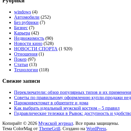
Рубрики
windows
(4)
Автомобили
(252)
Без рубрики
(7)
Бизнес
(7)
Карьера
(42)
Недвижимость
(90)
Новости кино
(528)
НОВОСТИ СПОРТА
(1 920)
Отношения
(1)
Покер
(97)
Статьи
(13)
Технологии
(118)
Свежие записи
Переключатели: обзор популярных типов и их применен
Советы по правильному оформлению купли-продажи не
Пароконвектомат в общепите и дома
Как выбрать идеальный мужской костюм – 5 правил
Гидравлические тележки в Рывок: доступность и удобств
Копирайт © 2026
Мужской журнал
. Все права защищены.
Тема ColorMag от
ThemeGrill
. Создано на
WordPress
.