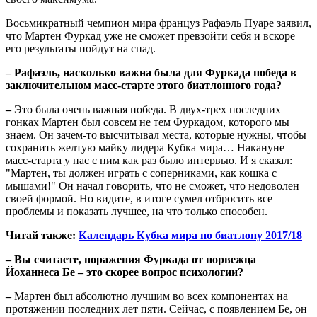
Восьмикратный чемпион мира француз Рафаэль Пуаре заявил,
что Мартен Фуркад уже не сможет превзойти себя и вскоре
его результаты
пойдут на спад.
– Рафаэль, насколько важна была для Фуркада победа в
заключительном масс-старте этого биатлонного года?
–
Это была очень важная победа. В двух-трех последних
гонках Мартен был совсем не тем Фуркадом, которого мы
знаем. Он зачем-то высчитывал места, которые нужны, чтобы
сохранить желтую майку лидера Кубка мира… Накануне
масс-старта у нас с ним как раз было интервью. И я сказал:
"Мартен, ты должен играть с соперниками, как кошка с
мышами!" Он начал говорить, что не сможет, что недоволен
своей формой. Но видите, в итоге сумел отбросить все
проблемы и показать лучшее, на что только способен.
Читай также:
Календарь Кубка мира по биатлону 2017/18
– Вы считаете, поражения Фуркада от норвежца
Йоханнеса Бе – это скорее вопрос психологии?
–
Мартен был абсолютно лучшим во всех компонентах на
протяжении последних лет пяти. Сейчас, с появлением Бе, он