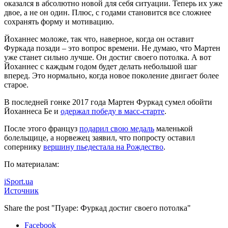
оказался в абсолютно новой для себя ситуации. Теперь их уже
двое, а не он один. Плюс, с годами становится все сложнее
сохранять форму и мотивацию.
Йоханнес моложе, так что, наверное, когда он оставит
Фуркада позади – это вопрос времени. Не думаю, что Мартен
уже станет сильно лучше. Он достиг своего потолка. А вот
Йоханнес с каждым годом будет делать небольшой шаг
вперед. Это нормально, когда новое поколение двигает более
старое.
В последней гонке 2017 года Мартен Фуркад сумел обойти
Йоханнеса Бе и
одержал победу в масс-старте
.
После этого француз
подарил свою медаль
маленькой
болельщице, а норвежец заявил, что попросту оставил
сопернику
вершину пьедестала на Рождество
.
По материалам:
iSport.ua
Источник
Share the post "Пуаре: Фуркад достиг своего потолка"
Facebook