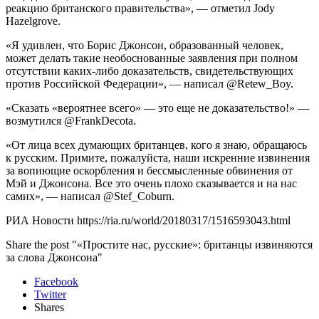
реакцию британского правительства», — отметил Jody
Hazelgrove.
«Я удивлен, что Борис Джонсон, образованный человек,
может делать такие необоснованные заявления при полном
отсутствии каких-либо доказательств, свидетельствующих
против Российской Федерации», — написал @Retew_Boy.
«Сказать «вероятнее всего» — это еще не доказательство!» —
возмутился @FrankDecota.
«От лица всех думающих британцев, кого я знаю, обращаюсь
к русским. Примите, пожалуйста, наши искренние извинения
за вопиющие оскорбления и бессмысленные обвинения от
Мэй и Джонсона. Все это очень плохо сказывается и на нас
самих», — написал @Stef_Coburn.
РИА Новости https://ria.ru/world/20180317/1516593043.html
Share the post "«Простите нас, русские»: британцы извиняются
за слова Джонсона"
Facebook
Twitter
Shares