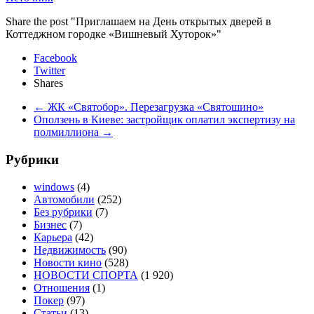
Share the post "Приглашаем на День открытых дверей в
Коттеджном городке «Вишневый Хуторок»"
Facebook
Twitter
Shares
←
ЖК «Святобор». Перезагрузка «Святошино»
Оползень в Киеве: застройщик оплатил экспертизу на
полмиллиона
→
Рубрики
windows
(4)
Автомобили
(252)
Без рубрики
(7)
Бизнес
(7)
Карьера
(42)
Недвижимость
(90)
Новости кино
(528)
НОВОСТИ СПОРТА
(1 920)
Отношения
(1)
Покер
(97)
Статьи
(13)