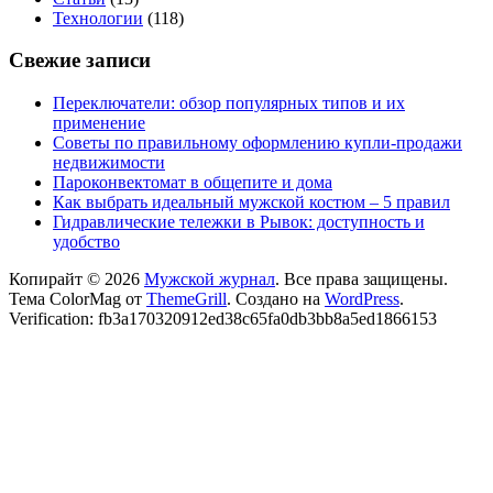
Технологии
(118)
Свежие записи
Переключатели: обзор популярных типов и их
применение
Советы по правильному оформлению купли-продажи
недвижимости
Пароконвектомат в общепите и дома
Как выбрать идеальный мужской костюм – 5 правил
Гидравлические тележки в Рывок: доступность и
удобство
Копирайт © 2026
Мужской журнал
. Все права защищены.
Тема ColorMag от
ThemeGrill
. Создано на
WordPress
.
Verification: fb3a170320912ed38c65fa0db3bb8a5ed1866153