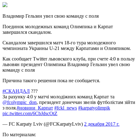
Владимир Гельзин увел свою команду с поля
Поединок молодежных команд Олимпика и Карпат
завершился скандалом.
Скандалом завершился матч 18-го тура молодежного
чемпионата Украины U-21 между Карпатами и Олимпиком.
Как сообщает
Тwitter львовского клуба, при счете 4:0 в пользу
львовян президент Олимпика Владимир Гельзин увел свою
команду с поля
Причина такого решения пока не сообщается.
#СКАНДАЛ
???
За рахунку 4:0 у матчі молодіжних команд Карпат та
@fcolympic_don
, президент донеччан звелів футболістам зійти
з поля.
#новини_Карпат
#fckl_news
#karpatyolimpik
pic.twitter.com/6CbJdscOtZ
— FC Karpaty Lviv (@FCKarpatyLviv)
2 декабря 2017 г.
По материалам: