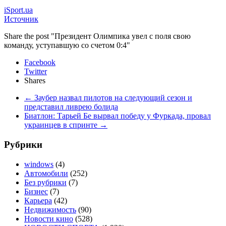
iSport.ua
Источник
Share the post "Президент Олимпика увел с поля свою
команду, уступавшую со счетом 0:4"
Facebook
Twitter
Shares
←
Заубер назвал пилотов на следующий сезон и
представил ливрею болида
Биатлон: Тарьей Бе вырвал победу у Фуркада, провал
украинцев в спринте
→
Рубрики
windows
(4)
Автомобили
(252)
Без рубрики
(7)
Бизнес
(7)
Карьера
(42)
Недвижимость
(90)
Новости кино
(528)