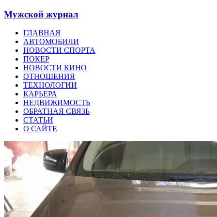
Мужской журнал
ГЛАВНАЯ
АВТОМОБИЛИ
НОВОСТИ СПОРТА
ПОКЕР
НОВОСТИ КИНО
ОТНОШЕНИЯ
ТЕХНОЛОГИИ
КАРЬЕРА
НЕДВИЖИМОСТЬ
ОБРАТНАЯ СВЯЗЬ
СТАТЬИ
О САЙТЕ