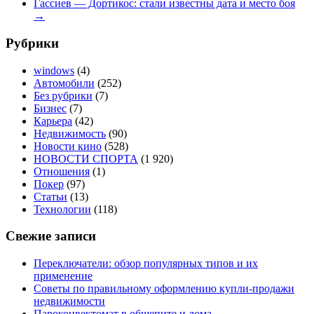
Гассиев — Дортикос: стали известны дата и место боя
→
Рубрики
windows
(4)
Автомобили
(252)
Без рубрики
(7)
Бизнес
(7)
Карьера
(42)
Недвижимость
(90)
Новости кино
(528)
НОВОСТИ СПОРТА
(1 920)
Отношения
(1)
Покер
(97)
Статьи
(13)
Технологии
(118)
Свежие записи
Переключатели: обзор популярных типов и их
применение
Советы по правильному оформлению купли-продажи
недвижимости
Пароконвектомат в общепите и дома