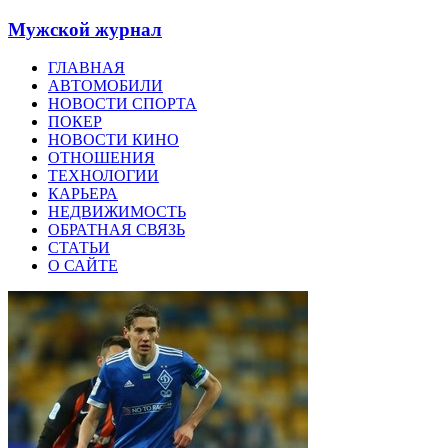
Мужской журнал
ГЛАВНАЯ
АВТОМОБИЛИ
НОВОСТИ СПОРТА
ПОКЕР
НОВОСТИ КИНО
ОТНОШЕНИЯ
ТЕХНОЛОГИИ
КАРЬЕРА
НЕДВИЖИМОСТЬ
ОБРАТНАЯ СВЯЗЬ
СТАТЬИ
О САЙТЕ