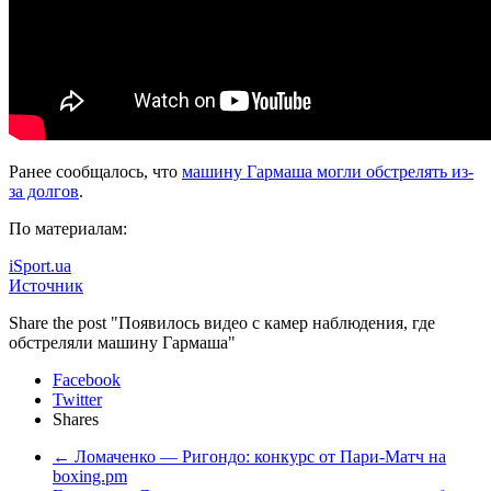
Ранее сообщалось, что
машину Гармаша могли обстрелять из-
за долгов
.
По материалам:
iSport.ua
Источник
Share the post "Появилось видео с камер наблюдения, где
обстреляли машину Гармаша"
Facebook
Twitter
Shares
←
Ломаченко — Ригондо: конкурс от Пари-Матч на
boxing.pm